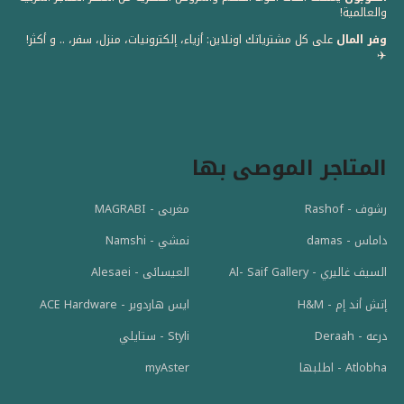
والعالمية! ️
وفر المال
على كل مشترياتك اونلاين: أزياء، إلكترونيات، منزل، سفر، .. و أكثر!
✈️
المتاجر الموصى بها
رشوف - Rashof
مغربى - MAGRABI
داماس - damas
نمشي - Namshi
السيف غاليري - Al- Saif Gallery
العيسائى - Alesaei
إتش أند إم - H&M
ايس هاردوير - ACE Hardware
درعه - Deraah
Styli - ستايلي
Atlobha - اطلبها
myAster