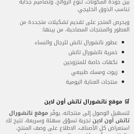
بين جودة المكونات، تنوع الروائح، وتصاميم جذابة
تناسب الذوق الخليجي.
ويحرص المتجر على تقديم تشكيلات متجددة من
العطور والمنتجات المصاحبة، من بينها:
عطور ناتشورال تاتش للرجال والنساء
خمرية ناتشورال تاتش
نكهات خاصة للمتزوجين
زيوت ومسك طبيعي
منتجات العناية اليومية
🛒 موقع ناتشورال تاتش أون لاين
لتسهيل الوصول إلى منتجاته، يوفّر
موقع ناتشورال
تاتش أون لاين
تجربة تسوّق سهلة وسريعة، تتيح لك
استعراض كل الأصناف، الاطلاع على وصف المنتج،