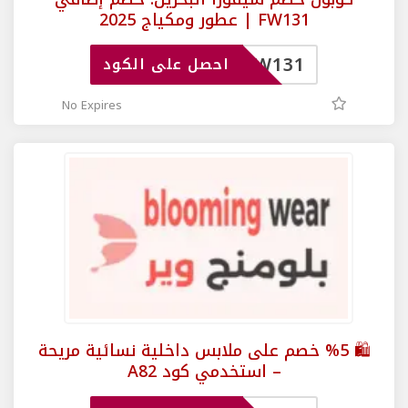
FW131 | عطور ومكياج 2025
FW131
احصل على الكود
No Expires
🛍️ %5 خصم على ملابس داخلية نسائية مريحة
– استخدمي كود A82