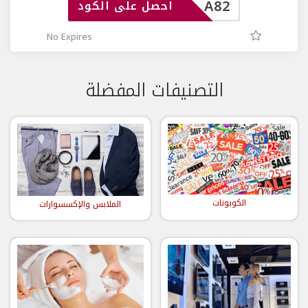
A82
احصل على الكود
No Expires
التصنيفات المفضلة
الكوبونات
الملابس والإكسسوارات