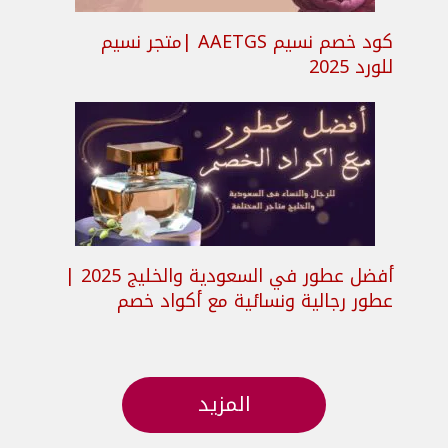
كود خصم نسيم AAETGS |متجر نسيم
للورد 2025
أفضل عطور في السعودية والخليج 2025 |
عطور رجالية ونسائية مع أكواد خصم
المزيد