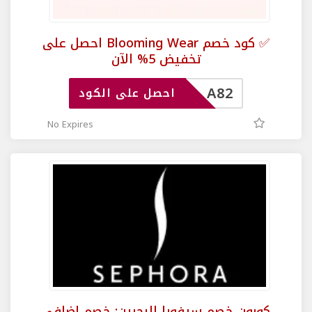
✅ كود خصم Blooming Wear احصل على
تخفيض 5% الآن
A82
احصل على الكود
No Expires
كوبون خصم سيفورا البحرين: خصم إضافي