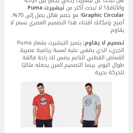
هل تبحث عن تيشيرت رجالي يجمع بين الراحة
والأناقة؟ لا تبحث أكثر من
تيشيرت Puma
Graphic Circular
! مع خصم هائل يصل إلى 70%،
أصبح بإمكانك اقتناء هذا التصميم العصري بسعر لا
يقاوم.
تصميم لا يقاوم:
يتميز التيشيرت بشعار Puma
الجريء الذي يضفي عليه لمسة رياضية عصرية.
القماش القطني الناعم يضمن لك راحة فائقة
طوال اليوم، بينما التصميم المرن يجعله مثاليًا
للحركة بحرية.