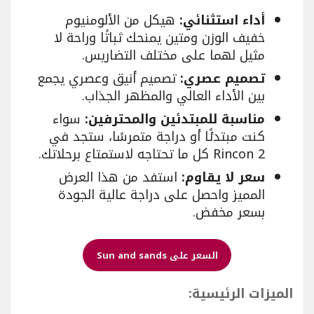
أداء استثنائي:
هيكل من الألومنيوم
خفيف الوزن ومتين يمنحك ثباتًا وراحة لا
مثيل لهما على مختلف التضاريس.
تصميم عصري:
تصميم أنيق وعصري يجمع
بين الأداء العالي والمظهر الجذاب.
مناسبة للمبتدئين والمحترفين:
سواء
كنت مبتدئًا أو دراجة متمرسًا، ستجد في
Rincon 2 كل ما تحتاجه لاستمتاع برحلاتك.
سعر لا يقاوم:
استفد من هذا العرض
المميز واحصل على دراجة عالية الجودة
بسعر مخفض.
السعر على Sun and sands
الميزات الرئيسية: