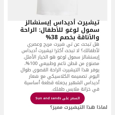
تيشيرت أديداس إيسنشالز
سمول لوغو للأطفال: الراحة
والأناقة بخصم 38%
هل تبحث عن تي شيرت مريح وعصري
لأطفالك؟ لا تبحث أكثر! تيشيرت أديداس
إيسنشالز سمول لوغو هو الخيار الأمثل.
مصنوع من قطن ناعم وطبيعي 100%،
يوفر هذا التيشيرت الراحة القصوى طوال
اليوم. تصميمه الكلاسيكي مع شعار
أديداس الشهير يجعله قطعة أساسية
في خزانة ملابس طفلك.
السعر على Sun and sands
لماذا هذا التيشيرت مميز؟