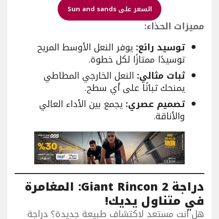
السعر على Sun and sands
مميزات الحذاء:
توسيد رائع:
يوفر النعل الأوسط المريح
توسيدًا ممتازًا لكل خطوة.
ثبات مثالي:
النعل الخارجي المطاطي
يمنحك ثباتًا على أي سطح.
تصميم عصري:
يجمع بين الأداء العالي
والأناقة.
دراجة Giant Rincon 2: المغامرة
في متناول يديك!
هل أنت مستعد لاكتشاف طبيعة جديدة؟ دراجة