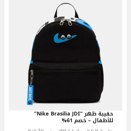
حقيبة ظهر “Nike Brasilia JDI”
للأطفال – خصم 61%