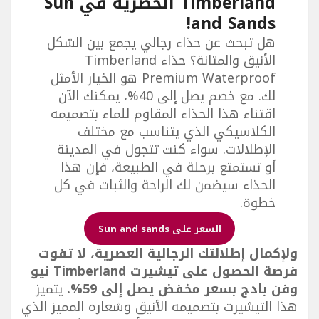
Timberland الحصرية في Sun
and Sands!
هل تبحث عن حذاء رجالي يجمع بين الشكل
الأنيق والمتانة؟ حذاء Timberland
Premium Waterproof هو الخيار الأمثل
لك. مع خصم يصل إلى 40%، يمكنك الآن
اقتناء هذا الحذاء المقاوم للماء بتصميمه
الكلاسيكي الذي يتناسب مع مختلف
الإطلالات. سواء كنت تتجول في المدينة
أو تستمتع برحلة في الطبيعة، فإن هذا
الحذاء سيضمن لك الراحة والثبات في كل
خطوة.
السعر على Sun and sands
ولإكمال إطلالتك الرجالية العصرية، لا تفوت
فرصة الحصول على تيشيرت Timberland نيو
وفن بادج بسعر مخفض يصل إلى 59%.
يتميز
هذا التيشيرت بتصميمه الأنيق وشعاره المميز الذي