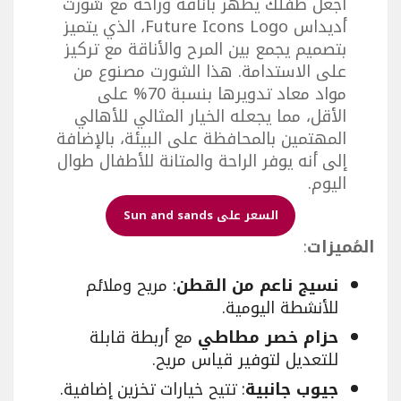
اجعل طفلك يظهر بأناقة وراحة مع شورت
أديداس Future Icons Logo، الذي يتميز
بتصميم يجمع بين المرح والأناقة مع تركيز
على الاستدامة. هذا الشورت مصنوع من
مواد معاد تدويرها بنسبة 70% على
الأقل، مما يجعله الخيار المثالي للأهالي
المهتمين بالمحافظة على البيئة، بالإضافة
إلى أنه يوفر الراحة والمتانة للأطفال طوال
اليوم.
السعر على Sun and sands
المُميزات
:
نسيج ناعم من القطن
: مريح وملائم
للأنشطة اليومية.
حزام خصر مطاطي
مع أربطة قابلة
للتعديل لتوفير قياس مريح.
جيوب جانبية
: تتيح خيارات تخزين إضافية.