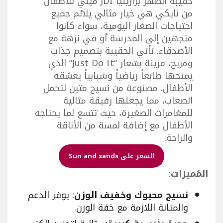
حقيبة الظهر برازيليا JDI ميني للأطفال
من نايكي هي خيار مثالي يلائم جميع
احتياجات الصغار اليومية، سواء كانوا
متجهين إلى المدرسة أو في نزهة مع
الأصدقاء. تأتي الحقيبة بتصميم جذاب
ومريح، مزينة بشعار “Just Do It” الذي
يمنحها طابعاً رياضياً وشبابياً يعشقه
الأطفال. مصنوعة من نسيج متين لتحمل
الصعاب، مما يجعلها رفيقة مثالية
للمغامرات الصغيرة، حيث تتسع لما يحتاجه
الأطفال مع إضافة لمسة من الأناقة
والراحة.
السعر على Sun and sands
المُميزات
:
نسيج محبوك وخفيف الوزن
: يوفر الدعم
والمتانة اللازمة مع خفة الوزن.