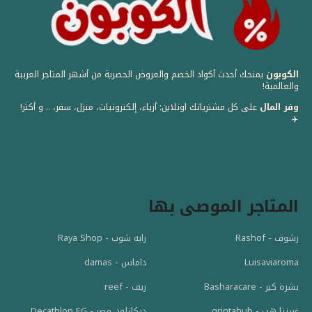
الكوبون
يمنحك أحدث أكواد الخصم والعروض الحصرية من أشهر المتاجر العربية
والعالمية! ️
وفر المال
على كل مشترياتك اونلاين: أزياء، إلكترونيات، منزل، سفر، .. و أكثر!
✈️
المتاجر الموصى بها
رشوف - Rashof
رايه شوب - Raya Shop
Luisaviaroma
داماس - damas
بشرة كير - Basharacare
ريف - reef
غرينتا هب - grintahub
ديكاتلون مصر - Decathlon EG