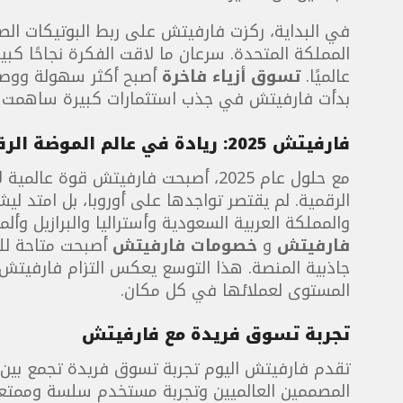
في البداية، ركزت فارفيتش على ربط البوتيكات ال
المملكة المتحدة. سرعان ما لاقت الفكرة نجاحًا كبير
عالميًا.
تسوق أزياء فاخرة
بدأت فارفيتش في جذب استثمارات كبيرة ساهمت ف
فارفيتش 2025: ريادة في عالم الموضة الرقمية
مع حلول عام 2025، أصبحت فارفيتش قوة 
الرقمية. لم يقتصر تواجدها على أوروبا، بل امتد ليشم
والمملكة العربية السعودية وأستراليا والبرازيل وألما
فارفيتش
و
خصومات فارفيتش
أصبحت متاحة للع
جاذبية المنصة. هذا التوسع يعكس التزام فارفيتش 
المستوى لعملائها في كل مكان.
تجربة تسوق فريدة مع فارفيتش
تقدم فارفيتش اليوم تجربة تسوق فريدة تجمع بين
المصممين العالميين وتجربة مستخدم سلسة وممتع