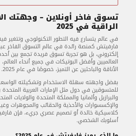
تسوق فاخر أونلاين – وجهتك الأ
الراقية في 2025
في عالم يتسارع فيه التطور التكنولوجي وتتغير فيه
فارفيتش كمنصة رائدة في عالم التسوق الفاخر عبر 
إلكتروني، بل هو تجربة تسوق فريدة تجمع بين أح
العالميين وأفضل البوتيكات في جميع أنحاء العالم،
الأناقة والباحثين عن التميز، خصوصًا في عام 2025.
بفضل واجهته سهلة الاستخدام وتشكيلته الواسعة 
للمتسوقين في دول مثل الإمارات العربية المتحدة وا
والبرازيل وألمانيا والمملكة المتحدة والولايات ال
والإكسسوارات والأحذية والحقائب والمجوهرات وغي
كلاسيكية خالدة أو تصميم عصري جريء، فإن فارفيت
أسلوبك الشخصي.
ما الذي يميز فارفيتش في عام 2025؟