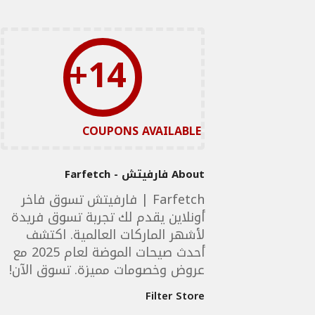
14+
COUPONS AVAILABLE
About فارفيتش - Farfetch
Farfetch | فارفيتش تسوق فاخر
أونلاين يقدم لك تجربة تسوق فريدة
لأشهر الماركات العالمية. اكتشف
أحدث صيحات الموضة لعام 2025 مع
عروض وخصومات مميزة. تسوق الآن!
Filter Store