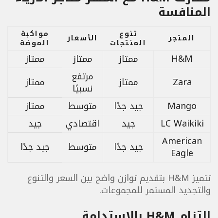
المنافسة
تنوع
مواكبة
المتجر
الأسعار
المنتجات
الموضة
H&M
ممتاز
ممتاز
ممتاز
مرتفع
Zara
ممتاز
ممتاز
نسبيًا
Mango
جيد جدًا
متوسط
ممتاز
LC Waikiki
جيد
اقتصادي
جيد
American
جيد جدًا
متوسط
جيد جدًا
Eagle
تتميز H&M بتقديم توازن واضح بين السعر والتنوع
والتجديد المستمر للمجموعات.
التزام H&M بالاستدامة