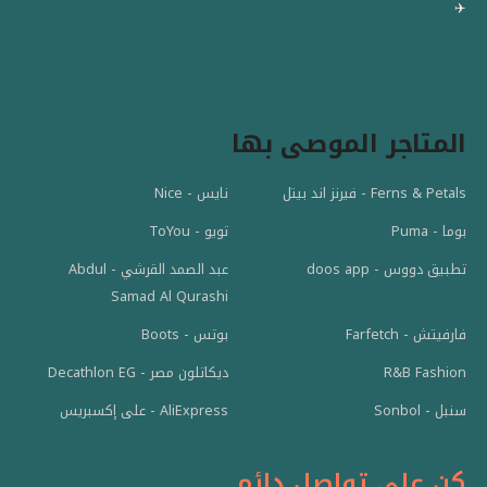
✈️
المتاجر الموصى بها
Ferns & Petals - فيرنز اند بيتل
نايس - Nice
بوما - Puma
تويو - ToYou
عبد الصمد القرشي - Abdul
تطبيق دووس - doos app
Samad Al Qurashi
فارفيتش - Farfetch
بوتس - Boots
R&B Fashion
ديكاتلون مصر - Decathlon EG
سنبل - Sonbol
AliExpress - على إكسبريس
كن على تواصل دائم ..