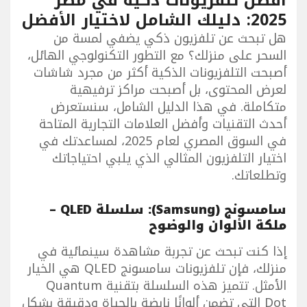
أفضل تلفزيونات ذكية في مصر
2025: دليلك الشامل لاختيار الأفضل
هل تبحث عن تلفزيون ذكي يضفي لمسة من
السحر على منزلك؟ مع التطور التكنولوجي الهائل،
أصبحت التلفزيونات الذكية أكثر من مجرد شاشات
لعرض المحتوى، بل أصبحت مراكز ترفيهية
متكاملة. في هذا الدليل الشامل، سنستعرض
أحدث التقنيات وأفضل العلامات التجارية المتاحة
في السوق المصري لعام 2025، لمساعدتك في
اختيار التلفزيون المثالي الذي يلبي احتياجاتك
وتطلعاتك.
سامسونج (Samsung): سلسلة QLED –
ملكة الألوان والوضوح
إذا كنت تبحث عن تجربة مشاهدة سينمائية في
منزلك، فإن تلفزيونات سامسونج QLED هي الخيار
الأمثل. تتميز هذه السلسلة بتقنية Quantum
Dot التي تضمن ألوانًا نابضة بالحياة ودقيقة بشكل