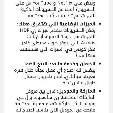
وتبصّ على Netflix و YouTube من على
التلفزيون؟ ابحث عن التلفزيونات الذكية
اللي بتدعم تطبيقات كتير ومختلفة.
الميزات الإضافية اللي هتفرق معاك:
بعض التلفزيونات بتقدم ميزات زي HDR
اللي بتحسن جودة الصورة، أو Dolby
Atmos اللي بيوفر صوت محيطي غامر.
فكر كويس في الميزات اللي هتستفيد
منها فعلاً.
الضمان وخدمة ما بعد البيع:
الضمان
بيضمن لك إصلاح أي عطل مجانًا خلال فترة
معينة. فبالتالي، اختار تلفزيون بضمان
طويل عشان تطمن.
الماركة والموديل:
قارن بين عروض
الماركات المختلفة زي سامسونج وإل جي
وتوشيبا. كل ماركة بتقدم مميزات مختلفة،
فابحث عن الموديل اللي يناسب احتياجاتك