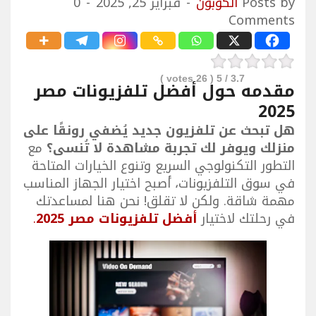
Posts by
الكوبون
فبراير 25, 2025
0
Comments
votes )
26
/ 5 (
3.7
مقدمه حول أفضل تلفزيونات مصر
2025
هل تبحث عن تلفزيون جديد يُضفي رونقًا على
منزلك ويوفر لك تجربة مشاهدة لا تُنسى؟
مع
التطور التكنولوجي السريع وتنوع الخيارات المتاحة
في سوق التلفزيونات، أصبح اختيار الجهاز المناسب
مهمة شاقة. ولكن لا تقلق! نحن هنا لمساعدتك
في رحلتك لاختيار
أفضل تلفزيونات مصر 2025
.