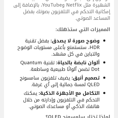
الشهيرة مثل Netflix وYouTube، بالإضافة إلى
إمكانية التحكم في التلفزيون بصوتك بفضل
المساعد الصوتي.
المميزات التي ستذهلك:
وضوح صورة لا يصدق:
بفضل تقنية
HDR، ستستمتع بأعلى مستويات الوضوح
والتباين في كل مشهد.
ألوان نابضة بالحياة:
تقنية Quantum
Dot تضمن ألوانًا طبيعية وساطعة.
تصميم أنيق:
يضيف تلفزيون سامسونج
QLED لمسة جمالية إلى أي غرفة.
التكامل مع الأجهزة الذكية:
يمكنك
التحكم في التلفزيون وإدارته من خلال
هاتفك الذكي أو مساعدك الصوتي.
لماذا تختار سامسونج QLED؟