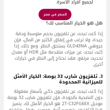
لجميع أفراد الأسرة.
السعر فى مصر
هل هو الخيار المناسب لك؟
إذا كنت تبحث عن تلفزيون بحجم متوسط ودقة
جيدة، ولا ترغب في إنفاق الكثير من المال، فإن
جروهي GLD43NA يستحق النظر. ومع ذلك، إذا
كنت تبحث عن ميزات متقدمة مثل HDR أو معدل
تحديث مرتفع، فقد تحتاج إلى النظر في خيارات
أخرى.
3.
تلفزيون شارب 32 بوصة: الخيار الأمثل
للميزانية المحدودة
إذا كنت تبحث عن تلفزيون ذكي بأسعار معقولة
دون التضحية بالجودة، فإن تلفزيون شارب 32 بوصة
موديل 2T-C32FG6EX هو الخيار الأمثل لك. يتميز
هذا التلفزيون بتصميم أنيق وعصري بفضل شاشته