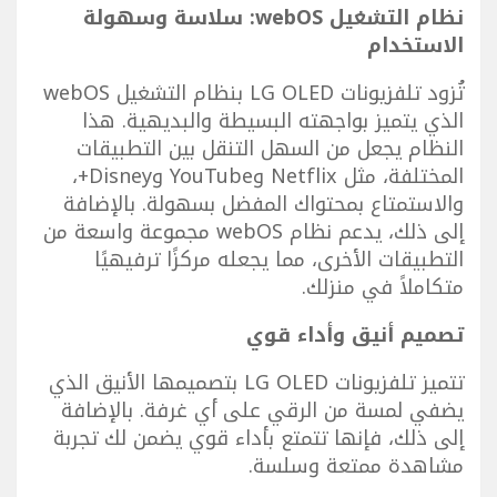
نظام التشغيل webOS: سلاسة وسهولة
الاستخدام
تُزود تلفزيونات LG OLED بنظام التشغيل webOS
الذي يتميز بواجهته البسيطة والبديهية. هذا
النظام يجعل من السهل التنقل بين التطبيقات
المختلفة، مثل Netflix وYouTube وDisney+،
والاستمتاع بمحتواك المفضل بسهولة. بالإضافة
إلى ذلك، يدعم نظام webOS مجموعة واسعة من
التطبيقات الأخرى، مما يجعله مركزًا ترفيهيًا
متكاملاً في منزلك.
تصميم أنيق وأداء قوي
تتميز تلفزيونات LG OLED بتصميمها الأنيق الذي
يضفي لمسة من الرقي على أي غرفة. بالإضافة
إلى ذلك، فإنها تتمتع بأداء قوي يضمن لك تجربة
مشاهدة ممتعة وسلسة.