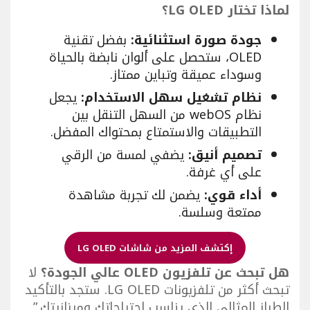
لماذا تختار LG OLED؟
جودة صورة استثنائية:
بفضل تقنية
OLED، ستحصل على ألوان نابضة بالحياة
وسوداء عميقة وتباين ممتاز.
نظام تشغيل سهل الاستخدام:
يجعل
نظام webOS من السهل التنقل بين
التطبيقات والاستمتاع بمحتواك المفضل.
تصميم أنيق:
يضفي لمسة من الرقي
على أي غرفة.
أداء قوي:
يضمن لك تجربة مشاهدة
ممتعة وسلسة.
إكتشف المزيد من شاشات LG OLED
هل تبحث عن تلفزيون OLED عالي الجودة؟
لا
تبحث أكثر من تلفزيونات LG OLED. ستجد بالتأكيد
الطراز المثالي الذي يناسب احتياجاتك وميزانيتك.”