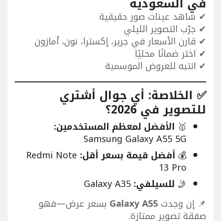
في السعودية
✔ شاهد عينات صور حقيقية
✔ جرّب التصوير الليلي
✔ قارن الأسعار في جرير، إكسترا، نون، أمازون
✔ اختر ضمانًا محليًا
✔ انتبه للعروض الموسمية
✅ الخلاصة: أي جوال أشتري
للتصوير في 2026؟
🥇
الأفضل لمعظم المستخدمين:
Samsung Galaxy A55 5G
💰
أفضل قيمة بسعر أقل:
Redmi Note
13 Pro
🤳
للسيلفي:
Galaxy A35
📌 إن وجدت
Galaxy A55
بسعر عرض—فهو
صفقة تصوير ممتازة.