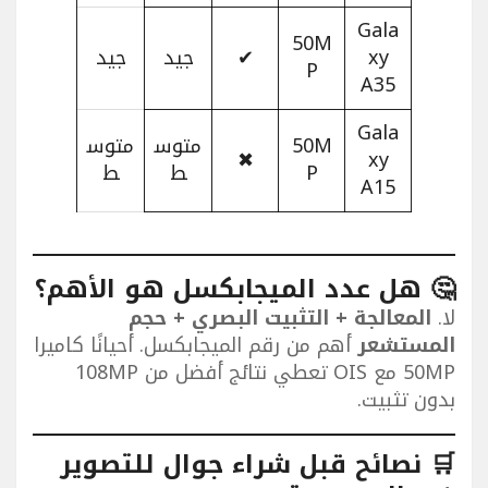
Gala
50M
xy
✔
جيد
جيد
P
A35
Gala
50M
متوس
متوس
✖
xy
P
ط
ط
A15
🤔 هل عدد الميجابكسل هو الأهم؟
لا.
المعالجة + التثبيت البصري + حجم
المستشعر
أهم من رقم الميجابكسل. أحيانًا كاميرا
50MP مع OIS تعطي نتائج أفضل من 108MP
بدون تثبيت.
🛒 نصائح قبل شراء جوال للتصوير