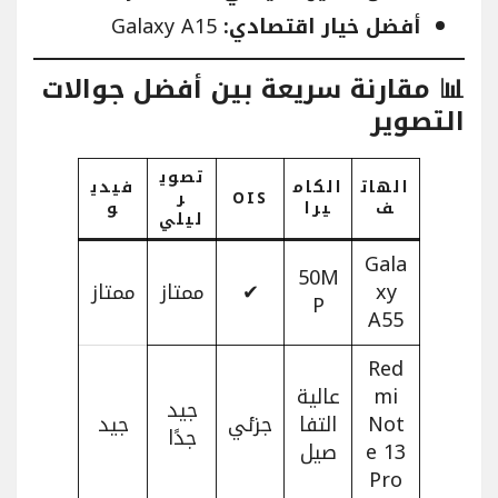
أفضل خيار اقتصادي:
Galaxy A15
📊 مقارنة سريعة بين أفضل جوالات
التصوير
تصوي
الهات
الكام
فيدي
OIS
ر
ف
يرا
و
ليلي
Gala
50M
xy
✔
ممتاز
ممتاز
P
A55
Red
mi
عالية
جيد
Not
التفا
جزئي
جيد
جدًا
e 13
صيل
Pro