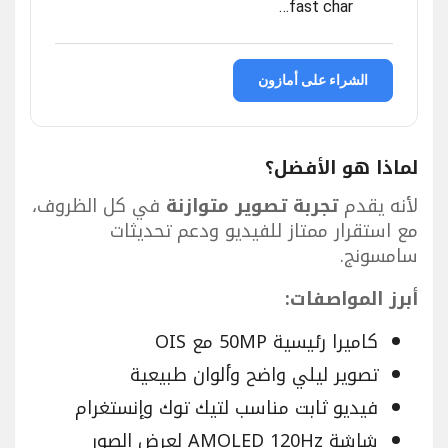
fast char…
الشراء على أمازون
لماذا هو الأفضل؟
لأنه يقدم
تجربة تصوير متوازنة
في كل الظروف،
مع استقرار ممتاز للفيديو ودعم تحديثات
سامسونج.
أبرز المواصفات:
كاميرا رئيسية 50MP مع OIS
تصوير ليلي واضح وألوان طبيعية
فيديو ثابت مناسب لتيك توك وإنستغرام
شاشة AMOLED 120Hz لعرض الصور