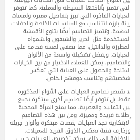
بين الأنواع المتاحة للعبايات هي العبايات اليومية،
التي تتميز بأناقتها البسيطة والعملية. كما تتوفر
العبايات الفاخرة التي تبرز بتفاصيل مميزة ولمسات
زينة بارزة لتتناسب مع المناسبات الخاصة والحفلات
المهمة. وتتميز التصاميم أيضًا بتنوع الأقمشة
المستخدمة مثل الحرير والشيفون والشمواه
المطرزة والدانتيل، مما يضفي لمسة فخامة على
العبايات. وبفضل تشكيلة واسعة من الألوان
والتصاميم، يمكن للعملاء الاختيار من بين الخيارات
المتاحة والحصول على العباية التي تعكس
شخصيتهم وتناسب ذوقهم الخاص.
لا تقتصر تصاميم العبايات على الأنواع المذكورة
فقط، بل تتوفر أيضًا تصاميم أخرى مبتكرة تجمع
بين التقاليد والعصرية، مما يمنح المرأة المحجبة
إطلالة فريدة ومميزة. ومن بين هذه التصاميم
الابتكارية تجد العبايات بقصات مبتكرة وألوان جريئة
وزخارف فنية تعكس الذوق الفريد للعميلات.
بالإضافة إلى ذلك، يمكن تخصيص العبايات حسب