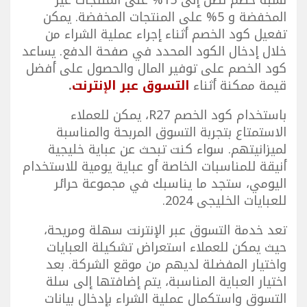
نسبة خصم تصل إلى 15% على المنتجات غير
المخفضة و 5% على المنتجات المخفضة. يمكن
تفعيل كود الخصم أثناء إجراء عملية الشراء من
خلال إدخال الكود المحدد في صفحة الدفع. يساعد
كود الخصم على توفير المال والحصول على أفضل
قيمة ممكنة أثناء
التسوق عبر الإنترنت
.
باستخدام كود الخصم R27، يمكن للعملاء
الاستمتاع بتجربة التسوق المربحة والمناسبة
لميزانيتهم. سواء كنت تبحث عن عباية خليجية
أنيقة للمناسبات الخاصة أو عباية يومية للاستخدام
اليومي، ستجد ما يناسبك في مجموعة حرائر
للعبايات الخليجى 2024.
تعد خدمة التسوق عبر الإنترنت سهلة ومريحة،
حيث يمكن للعملاء استعراض تشكيلة العبايات
واختيار المفضلة لديهم من موقع الشركة. بعد
اختيار العباية المناسبة، يتم إضافتها إلى سلة
التسوق واستكمال عملية الشراء بإدخال بيانات