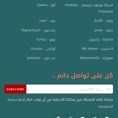
اشتراك يوتيوب بريميوم - Youtube
آيوا - Eyewa
Premium
زرافه - Zrafh
ريف - reef
جملة - jomla
راينا تورز - RaynaTours
Dyson - دايسون
تويو - ToYou
6 ستريت - 6th street
أوناس - Ounass
ممزورلد - Mumzworld
بيت زون - petzone
كن على تواصل دائم ..
SUBSCRIBE
يمكنك إلغاء الاشتراك في رسائلنا الإخبارية في أي وقت. انظر لدينا
سياسة
.
الخصوصية