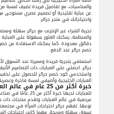
أناقة المرأة الخليجية في زمننا الحالي. تصاميم 
والمناسبات، مع تفاصيل فريدة تضيف لمسة من ا
عن عباية تقليدية أو تصميم عصري مستوحى من
واحتياجاتك في متجر حرائر.
تجربة الشراء عبر الإنترنت مع حرائر سهلة ومم
والمنظمة، يمكنك العثور بسهولة على العباية ا
دقائق معدودة. كما يمكنك الاستفادة من خصو
خصم حرائر عند الدفع.
استمتعي بتجربة فريدة ومميزة عند التسوق لأزيا
حرائر. احصلي على العبايات ذات التصاميم الأنيق
واستخدمي كود خصم حرائر للحصول على تخفي
العبايات الخليجية وأضيفي لمسة فاخرة وعصرية 
خبرة أكثر من 25 عام في عالم العبايات الخليجية
للعبايات لديها خبرة أكثر 
مرجعية في عالم العبايات وتقدم منتجات ذات ج
نوعها. تفهم حرائر احتياجات المرأة في مجتمع
تسوق سهلة ومريحة. مهما كانت احتياجات المرأ