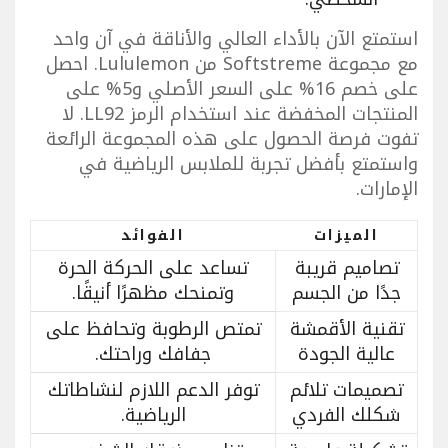
استمتع الآن بالأداء العالي والأناقة في آن واحد
مع مجموعة Softstreme من Lululemon. احصل
على خصم 16% على السعر الأصلي و5% على
المنتجات المخفضة عند استخدام الرمز LL92. لا
تفوت فرصة الحصول على هذه المجموعة الرائعة
واستمتع بأفضل تجربة للملابس الرياضية في
الإمارات.
الميزات
الفوائد
تصاميم قريبة
تساعد على الحركة الحرة
جدًا من الجسم
وتمنحك مظهرًا أنيقًا.
تقنية الأقمشة
تمتص الرطوبة وتحافظ على
عالية الجودة
جفافك وراحتك.
تصميمات تلائم
توفر الدعم اللازم لنشاطاتك
شكلك الفردي
الرياضية.