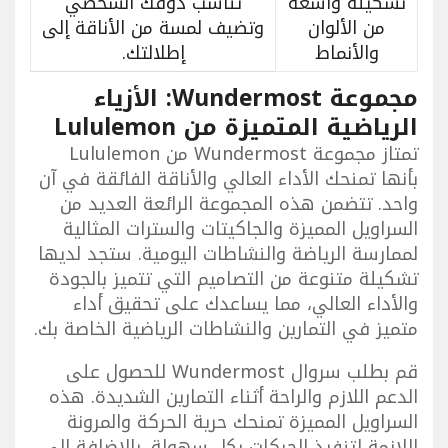
تشكيلة واسعة
تناسب ذوقك الشخصي
من الألوان
وتضيف لمسة من الأناقة إلى
والأنماط
إطلالتك.
مجموعة Wundermost: الأزياء
الرياضية المتميزة من Lululemon
تمتاز مجموعة Wundermost من Lululemon
بأنها تمنحك الأداء العالي والأناقة الفائقة في آن
واحد. تتضمن هذه المجموعة الرائعة العديد من
السراويل المميزة والجاكيتات والسترات المثالية
لممارسة الرياضة والنشاطات اليومية. ستجد لديها
تشكيلة متنوعة من التصاميم التي تتميز بالجودة
والأداء العالي، مما يساعدك على تحقيق أداء
متميز في التمارين والنشاطات الرياضية الخاصة بك.
قم بطلب سروال Wundermost للحصول على
الدعم اللازم والراحة أثناء التمارين الشديدة. هذه
السراويل المميزة تمنحك حرية الحركة والمرونة
اللازمة لتنفيذ الحركات بكل سهولة. بالإضافة إلى