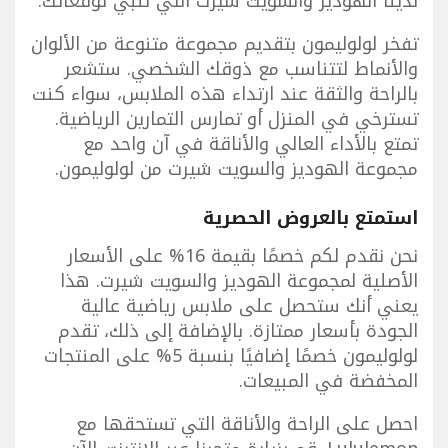
لدينا الهوديز والسويت شيرت التي تلبي توقعاتك.
تفخر لولوليمون بتقديم مجموعة متنوعة من الألوان
والأنماط لتتناسب مع ذوقك الشخصي. ستشعر
بالراحة والثقة عند ارتداء هذه الملابس، سواء كنت
تسترخي في المنزل أو تمارس التمارين الرياضية.
تمتع بالأداء العالي والأناقة في آن واحد مع
مجموعة الهوديز والسويت شيرت من لولوليمون.
استمتع بالعروض الحصرية
نحن نقدم لكم خصمًا بقيمة 16% على الأسعار
الأصلية لمجموعة الهوديز والسويت شيرت. هذا
يعني أنك ستحصل على ملابس رياضية عالية
الجودة بأسعار ممتازة. بالإضافة إلى ذلك، تقدم
لولوليمون خصمًا إضافيًا بنسبة 5% على المنتجات
المخفضة في المبيعات.
احصل على الراحة والأناقة التي تستحقها مع