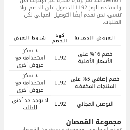
Lululemon. قم بزيارة متجرنا عبر الإنترنت الآن
واستخدم الرمز LL92 للحصول على الخصم. ولا
تنسى، نحن نقدم أيضًا التوصيل المجاني لكل
الطلبات.
كود
العروض الحصرية
شروط العرض
الخصم
لا يمكن
خصم 16% على
LL92
استخدامه مع
الأسعار الأصلية
عروض أخرى
لا يمكن
خصم إضافي 5% على
LL92
استخدامه مع
المنتجات المخفضة
عروض أخرى
لا يوجد حد أدنى
التوصيل المجاني
LL92
للطلب
مجموعة القمصان
تقدم لولوليمون مجموعة واسعة من القمصان