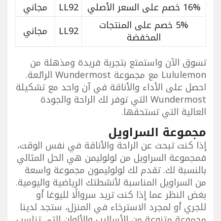
16% خصم على السعر الأصلي
LL92
مجاني
5% خصم على المنتجات
LL92
مجاني
المخفضة
تسوق الآن واستمتع بتجربة فريدة ومذهلة من
Lululemon مع مجموعة Wundermost الرائعة.
احصل على الأداء والأناقة في آن واحد مع تشكيلة
Wundermost التي توفر لك الراحة والجودة
العالية التي تستحقها.
مجموعة السراويل
إذا كنت تبحث عن الراحة والأناقة في نفس الوقت،
فمجموعة السراويل من لولوليمن هي الحل المثالي
بالنسبة لك. تقدم لك لولوليمون مجموعة واسعة
من السراويل المناسبة لأنشطتك الرياضية واليومية.
بغض النظر عما إذا كنت تريد سروالًا لليوغا أو
للجري أو لمجرد الاسترخاء في المنزل، ستجد لدينا
مجموعة متنوعة من الأساليب والألوان التي تناسب