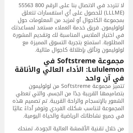
لا تتردد في الاتصال بنا على الرقم 800 55563
(LLLME) للحصول على أي استفسارات تتعلق
بمجموعة الكاجوال أو لمزيد من المعلومات حول
لولوليمون. فريق خدمة العملاء مستعد لمساعدتك
في اختيار الملابس المناسبة لك وتقديم المشورة
المطلوبة. استمتع بتجربة التسوق المميزة مع
لولوليمون وتألق بإطلالة كاجوال مثالية.
مجموعة Softstreme في
Lululemon: الأداء العالي والأناقة
في آن واحد
تتميز مجموعة Softstreme من لولوليمون
بتصاميمها القريبة جدًا من الجسم، والتي تعطي
الشعور بالإنسجام والراحة القريبة. تم تصميم هذه
المجموعة لتناسب شكلك الفردي وتوفر أداءً عاليًا
في جميع نشاطاتك الرياضية والحياة اليومية.
من خلال تقنية الأقمشة العالية الجودة، تمنحك