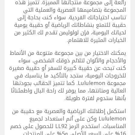
رائعة إلى مجموعة منتجاتها المميزة. تتميز هذه
المجموعة بتصاميمها العصرية والعملية التي
تناسب احتياجاتك الفردية. سواء كنت بحاجة إلى
حقيبة للتمتع بنشاطاتك الرياضية أو حقيبة يومية
لحياتك اليومية، فإن لولوليمن تقدم لك الكثير من
الخيارات المثيرة للاهتمام.
يمكنك الاختيار من بين مجموعة متنوعة من الأنماط
والأحجام والألوان لتلائم ذوقك الشخصي. سواء
كنت تبحث عن حقيبة كبيرة للسفر أو حقيبة صغيرة
للخروجات اليومية، ستجد بالتأكيد ما يناسبك في
مجموعة Lululemon. كما تتميز الحقائب بجودتها
العالية ومتانتها، مما يوفر لك راحة البال واطمئنانًا
بأنها ستدوم لفترة طويلة.
استكمل إطلالتك الرياضية والعصرية مع حقيبة من
Lululemon وكن على أتم استعداد لجميع
المناسبات. استخدم الرمز LL92 للحصول على خصم
16% على السعر الأصلي و5% على المنتجات