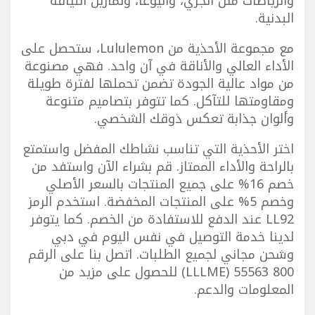
والرياضات مثل الجري، واليوغا، وتمارين اللياقة
البدنية.
مع مجموعة الأحذية من Lululemon، ستحصل على
الأداء العالي والأناقة في آن واحد. فهي مصنوعة
من مواد عالية الجودة تضمن تحملها لفترة طويلة
ومقاومتها للتآكل. كما تتوفر بتصاميم متنوعة
وألوان جذابة تعكس ذوقك الشخصي.
اختر الأحذية التي تناسب نشاطك المفضل واستمتع
بالراحة والأداء الممتاز. قم بشراء الآن واستفد من
خصم 16% على جميع المنتجات بالسعر الأصلي
وخصم 5% على المنتجات المخفضة. استخدم الرمز
LL92 عند الدفع للاستفادة من الخصم. كما يتوفر
لدينا خدمة التوصيل في نفس اليوم في دبي
وشحن مجاني لجميع الطلبات. اتصل بنا على الرقم
800 55563 (LLLME) للحصول على مزيد من
المعلومات والدعم.