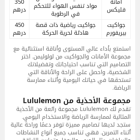
أمانة
350
مواد تنفس الهواء للتحكم
فليكس
درهم
في الرطوبة
جواكيت
جواكيت رياضية ذات قصة
450
بيريفورم
هادئة لحرية الحركة
درهم
استمتع بأداء عالي المستوى وأناقة استثنائية مع
مجموعة الأمانات والجواكيت من لولوليمن. اختر
التصاميم التي تناسب احتياجاتك وتفضيلاتك
الشخصية، واحصل على الراحة والأناقة التي
تستحقها في حياتك اليومية وأثناء ممارسة
الرياضة.
مجموعة الأحذية من Lululemon
تقدم لك Lululemon مجموعة رائعة من الأحذية
المثالية لممارسة الرياضة والاستخدام اليومي.
ستجد لديها تصاميم مميزة توفر دعمًا وراحةً عالية
أثناء التمرين. فهي تناسب جميع أنواع النشاطات