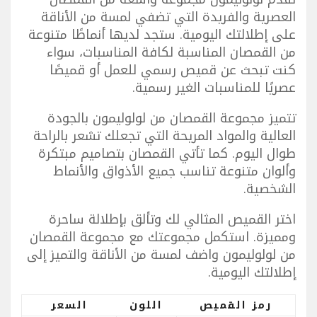
العصرية والفريدة التي تضفي لمسة من الأناقة
على إطلالتك اليومية. ستجد لديها أنماطًا متنوعة
من القمصان المناسبة لكافة المناسبات، سواء
كنت تبحث عن قميص رسمي للعمل أو قميصًا
عصريًا للمناسبات الغير رسمية.
تتميز مجموعة القمصان من لولوليمون بالجودة
العالية والمواد المريحة التي تجعلك تشعر بالراحة
طوال اليوم. كما تأتي القمصان بتصاميم مبتكرة
وألوان متنوعة تناسب جميع الأذواق والأنماط
الشخصية.
اختر القميص المثالي لك وتألق بإطلالة ساحرة
ومميزة. استكمل مجموعتك مع مجموعة القمصان
من لولوليمون واضف لمسة من الأناقة والتميز إلى
إطلالتك اليومية.
رمز القميص
اللون
السعر