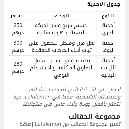
جدول الأحذية
النوع
الوصف
السعر
أحذية
تصميم مريح ومرن لحركة
250
الجري
طبيعية وتهوية مثالية
درهم
أحذية
نعل مرن ومبطن للحصول على
300
اليوغا
ثبات أثناء الحركات المعقدة
درهم
أحذية
تصميم قوي ومتين لتحمل
280
اللياقة
التمارين المكثفة والاستخدام
درهم
البدنية
اليومي
احصل على الأحذية التي تناسب احتياجاتك
وتفضلاتك الشخصية. فقط في Lululemon، حيث
تتمتع بأفضل جودة وأداء عالي في منتجاتها.
مجموعة الحقائب
تعتبر مجموعة الحقائب من Lululemon إضافة