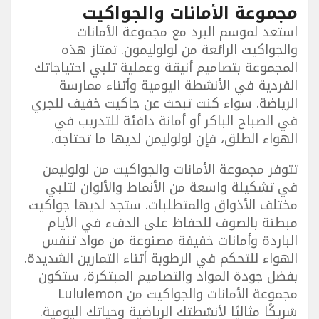
مجموعة الأمانات والجواكيت
استعد لموسم البرد مع مجموعة الأمانات
والجواكيت الرائعة من لولوليمون. تمتاز هذه
المجموعة بتصاميم أنيقة وعملية تلبي احتياجاتك
الفردية في الأنشطة اليومية وأثناء ممارسة
الرياضة. سواء كنت تبحث عن جاكيت خفيف للجري
في الصباح الباكر أو أمانة دافئة للتدريب في
الهواء الطلق، فإن لولوليمن لديها ما تحتاجه.
تتوفر مجموعة الأمانات والجواكيت من لولوليمن
في تشكيلة واسعة من الأنماط والألوان لتلبي
مختلف الأذواق والمتطلبات. ستجد لديها جواكيت
مبطنة بالصوف للحفاظ على الدفء في الأيام
الباردة وأمانات خفيفة مصنوعة من مواد تنفس
الهواء للتحكم في الرطوبة أثناء التمارين الشديدة.
بفضل جودة المواد والتصاميم المبتكرة، ستكون
مجموعة الأمانات والجواكيت من Lululemon
شريكًا مثاليًا لأنشطتك الرياضية وحياتك اليومية.