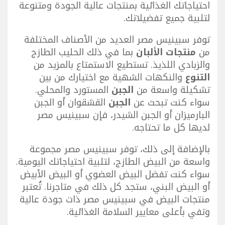
احتياجاتك الغذائية بمنتجات عالية الجودة ومتنوعة
لتلبية جميع تفضيلاتك.
توفر سبينيس مصر العديد من الأصناف المختلفة
من
منتجات الألبان
بما في ذلك الحليب الطازج
والزبادي اللذيذ. تستطيع الاستمتاع بالمزيد من
التنوع
والنكهات الشهية مع اختيارك من بين
تشكيلة واسعة من
الجبن
المستورد والمحلي.
سواء كنت تبحث عن
الجبن
القشقوان أو الجبن
البارميزان أو الجبن الشيدر، فإن سبينيس مصر
لديها كل ما تحتاجه.
بالإضافة إلى ذلك، توفر سبينيس مصر مجموعة
واسعة من البيض الطازج، لتلبية احتياجاتك اليومية.
سواء كنت تفضل البيض العضوي أو البيض الأبيض
أو البيض البني، ستجد كل ذلك في متاجرنا. تُعتبر
منتجات البيض في سبينيس مصر ذات جودة عالية
وتفي بأعلى معايير السلامة الغذائية.