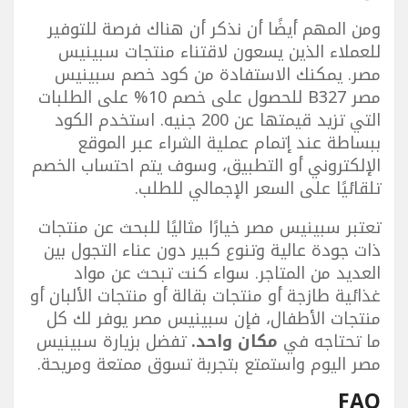
ومن المهم أيضًا أن نذكر أن هناك فرصة للتوفير
للعملاء الذين يسعون لاقتناء منتجات سبينيس
مصر. يمكنك الاستفادة من كود خصم سبينيس
مصر B327 للحصول على خصم 10% على الطلبات
التي تزيد قيمتها عن 200 جنيه. استخدم الكود
ببساطة عند إتمام عملية الشراء عبر الموقع
الإلكتروني أو التطبيق، وسوف يتم احتساب الخصم
تلقائيًا على السعر الإجمالي للطلب.
تعتبر سبينيس مصر خيارًا مثاليًا للبحث عن منتجات
ذات جودة عالية وتنوع كبير دون عناء التجول بين
العديد من المتاجر. سواء كنت تبحث عن مواد
غذائية طازجة أو منتجات بقالة أو منتجات الألبان أو
منتجات الأطفال، فإن سبينيس مصر يوفر لك كل
ما تحتاجه في
مكان واحد.
تفضل بزيارة سبينيس
مصر اليوم واستمتع بتجربة تسوق ممتعة ومريحة.
FAQ