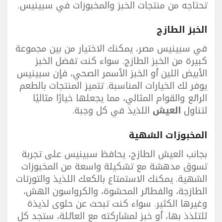
تحتاجه من منتجات الخبز والمخبوزات في سبينيس.
الخبز الطازج
في سبينيس مصر، يمكنك الاختيار من بين مجموعة
كبيرة من الخبز الطازج. سواء كنت تفضل الخبز
الأبيض اللين أو الخبز الأسمر الصحي، فإن سبينيس
يوفر لك الخيارات المناسبة. تتميز المنتجات بالطعم
الرائع والقوام المثالي، مما يجعلها خيارًا مثاليًا
لتناول
العيش
اللذيذ في كل وجبة.
المخبوزات الشهية
بجانب العيش الطازج، يحافظ سبينيس على تجربة
تسوق مدهشة مع تشكيلة واسعة من المخبوزات
الشهية. يمكنك الاستمتاع بالكعك اللذيذ والتورتات
الطازجة، والفطائر المحشوة، والكرواسون الهش،
وغيرها الكثير. سواء كنت تبحث عن حلوى لذيذة
للتلذذ بها، أو خبز لمشاركته مع العائلة، ستجد كل