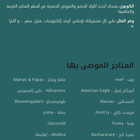
الكوبون
يمنحك أحدث أكواد الخصم والعروض الحصرية من أشهر المتاجر العربية
والعالمية! ️
وفر المال
على كل مشترياتك اونلاين: أزياء، إلكترونيات، منزل، سفر، .. و أكثر!
✈️
المتاجر الموصى بها
ريف - reef
ماماز وباباز - Mamas & Papas
أمريكان إيجل - American Eagle
AliExpress - على إكسبريس
العيسائى - Alesaei
بلومينغديلز- Bloomingdale’s
فيرست كراي - FirstCry
جملة - jomla
بوما - Puma
Glasseslit
بشرة كير - Basharacare
Atlobha - اطلبها