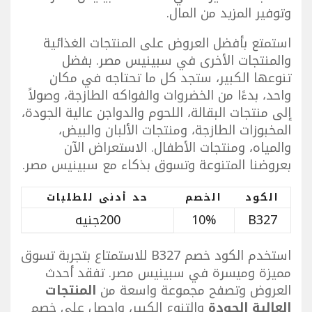
وتوفير المزيد من المال.
استمتع بأفضل العروض على المنتجات الغذائية
والمنتجات الأخرى في سبينيس مصر. بفضل
تنوعها الكبير، ستجد كل ما تحتاجه في مكان
واحد، بدءًا من الخضروات والفواكه الطازجة، وصولاً
إلى منتجات البقالة، اللحوم والدواجن عالية الجودة،
المخبوزات الطازجة، ومنتجات الألبان والبيض،
والمياه، ومنتجات الأطفال. الاستعراض الآن
بعروضنا المتنوعة وتسوق بذكاء مع سبينيس مصر.
الكود
الخصم
حد أدنى للطلبات
B327
10%
200جنيه
استخدم الكود خصم B327 للاستمتاع بتجربة تسوق
مميزة وميسرة في سبينيس مصر. تفقد أحدث
العروض وتصفح مجموعة واسعة من
المنتجات
العالية الجودة
والتنوع الكبير، واحصل على خصم