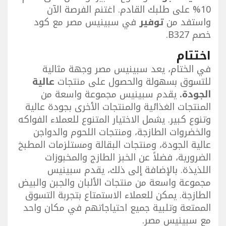
10% على طلبك القادم. اغتنم الفرصة الآن
واستفد من
توفير
في سبينيس مصر مع كود
خصم B327.
اختتام
في الختام، يعد سبينيس مصر وجهة مثالية
للتسوق بسهولة والحصول على منتجات
عالية
الجودة.
يقدم سبينيس مجموعة واسعة من
المنتجات الغذائية والمنتجات الأخرى بجودة عالية
وتنوع كبير. يشمل الاختيار المتنوع للعملاء الفواكه
والخضروات الطازجة، ومنتجات اللحوم والدواجن
عالية الجودة، ومنتجات البقالة ومستلزمات المطبخ
الضرورية، فضلاً عن الخبز الطازج والمخبوزات
اللذيذة. بالإضافة إلى ذلك، يقدم سبينيس
مجموعة واسعة من منتجات الألبان والجبن والبيض
الطازجة. يمكن للعملاء الاستمتاع بتجربة التسوق
الممتعة وتلبية جميع احتياجاتهم في مكان واحد
مع سبينيس مصر.