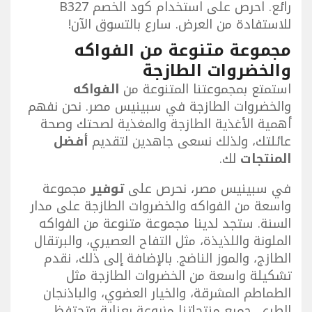
رائع. احرص على استخدام كود الخصم B327
للاستفادة من العرض. سارع بالتسوق الآن!
مجموعة متنوعة من الفواكه
والخضروات الطازجة
استمتع بمجموعتنا المتنوعة من
الفواكه
والخضروات الطازجة في سبينيس مصر. نحن نفهم
أهمية الأغذية الطازجة والمغذية لصحتك وصحة
عائلتك، ولذلك نسعى جاهدين لتقديم
أفضل
المنتجات
لك.
في سبينيس مصر، نحرص على
توفير
مجموعة
واسعة من الفواكه والخضروات الطازجة على مدار
السنة. ستجد لدينا مجموعة متنوعة من الفواكه
الملونة واللذيذة، مثل التفاح العصيري، والبرتقال
الطازج، والموز الناضج. بالإضافة إلى ذلك، نقدم
تشكيلة واسعة من الخضروات الطازجة مثل
الطماطم المشرقة، والخيار العضوي، والباذنجان
الطري. جميع منتجاتنا مزروعة بعناية وتحتفظ