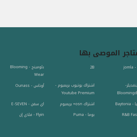
تاجر الموصى بها
بلومينج - Blooming
jom
2B
Wear
نغديلز-
اشتراك يوتيوب بريميوم -
أوناس - Ounass
Youtube Premium
Bloomingd
Baytoni
اشتراك osn+ بريميوم
اي سفن - E-SEVEN
R&B Fas
بوما - Puma
Flyin - فلاي إن