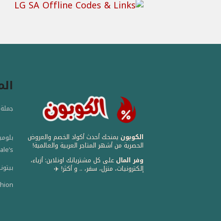
الم
جملة - la
الكوبون
يمنحك أحدث أكواد الخصم والعروض
بلومي
الحصرية من أشهر المتاجر العربية والعالمية! ️
ale’s
وفر المال
على كل مشترياتك اونلاين: أزياء،
بيتونيا - a
إلكترونيات، منزل، سفر، .. و أكثر! ✈️
hion