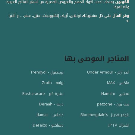
الكوبون
يمنحك أحدث أكواد الخصم والعروض الحصرية من أشهر المتاجر العربية
والعالمية! ️
وفر المال
على كل مشترياتك اونلاين: أزياء، إلكترونيات، منزل، سفر، .. و أكثر!
✈️
المتاجر الموصى بها
اندر ارمر - Under Armour
ترينديول - Trendyol
ماكس - MAX
زرافه - Zrafh
نمشي - Namshi
بشرة كير - Basharacare
بيت زون - petzone
درعه - Deraah
بلومينغديلز- Bloomingdale’s
داماس - damas
اشتراك IPTV
ديفاكتو - DeFacto