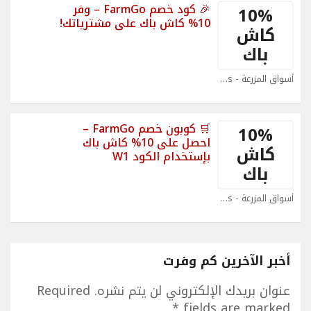
🎉 كود خصم FarmGo – وفر
10%
10% كاش باك على مشترياتك!
كاش
باك
أسواق المزرعة - FarmGo Coupons
🛒 كوبون خصم FarmGo –
10%
احصل على 10% كاش باك
كاش
بإستخدام الكود W1
باك
أسواق المزرعة - FarmGo Coupons
أخبر الآخرين كم وفرت
عنوان بريدك الإلكتروني لن يتم نشره.
Required
*
fields are marked