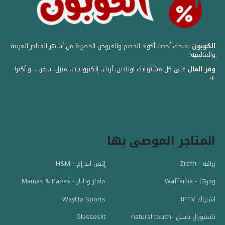
الكوبون
يمنحك أحدث أكواد الخصم والعروض الحصرية من أشهر المتاجر العربية
والعالمية! ️
وفر المال
على كل مشترياتك اونلاين: أزياء، إلكترونيات، منزل، سفر، .. و أكثر!
✈️
المتاجر الموصى بها
زرافه - Zrafh
إتش أند إم - H&M
وفرها - Waffarha
ماماز وباباز - Mamas & Papas
اشتراك IPTV
WayUp Sports
ناتشورال تاتش -natural touch
Glasseslit