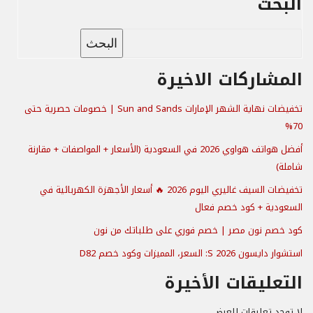
البحث
البحث
المشاركات الاخيرة
تخفيضات نهاية الشهر الإمارات Sun and Sands | خصومات حصرية حتى
70%
أفضل هواتف هواوي 2026 في السعودية (الأسعار + المواصفات + مقارنة
شاملة)
تخفيضات السيف غاليري اليوم 2026 🔥 أسعار الأجهزة الكهربائية في
السعودية + كود خصم فعال
كود خصم نون مصر | خصم فوري على طلباتك من نون
استشوار دايسون S 2026: السعر، المميزات وكود خصم D82
التعليقات الأخيرة
لا توجد تعليقات للعرض.