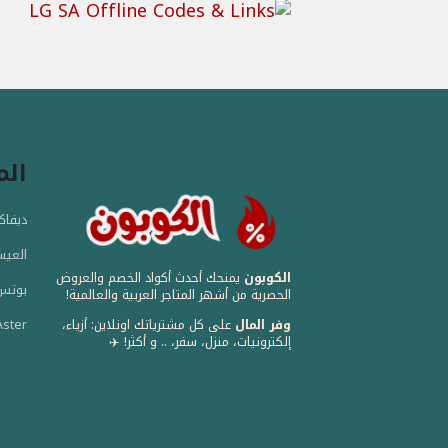
الم
ديفاكتو -
العيسائى
الكوبون
يمنحك أحدث أكواد الخصم والعروض
بوتس - s
الحصرية من أشهر المتاجر العربية والعالمية! ️
وفر المال
على كل مشترياتك اونلاين: أزياء،
ster
إلكترونيات، منزل، سفر، .. و أكثر! ✈️