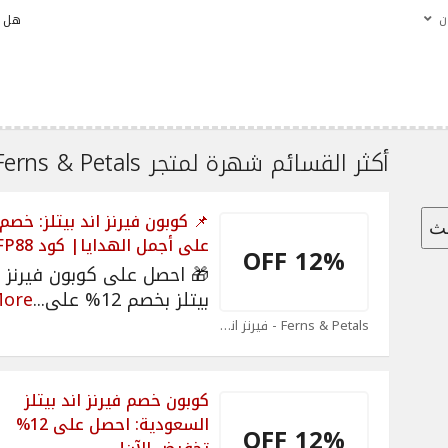
ن
هل ن
أكثر القسائم شهرة لمتجر Ferns & Petals - فيرنز اند بيتل.
حث
على أجمل الهدايا| كود FP88
12% OFF
🎁 احصل على كوبون فيرنز ا
بيتلز بخصم 12% على
...
ore
Ferns & Petals - فيرنز اند بيتل Coupons
كوبون خصم فيرنز اند بيتلز
السعودية: احصل على 12%
12% OFF