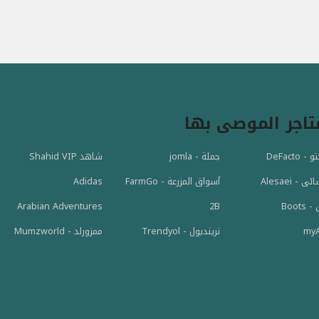
تاجر الموصى بها
 DeFacto
جملة - jomla
شاهد Shahid VIP
 - Alesaei
أسواق المزرعة - FarmGo
Adidas
Boot
2B
Arabian Adventures
myA
ترينديول - Trendyol
ممزورلد - Mumzworld