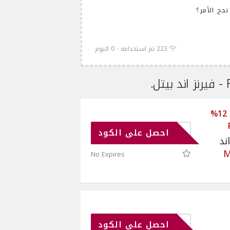
جح الأمر؟
223 تم استخدامه - 0 اليوم
📌 كوبون فيرنز اند بيتلز: خصم 12%
FP88
احصل على الكود
ند
M
No Expires
FP88
احصل على الكود