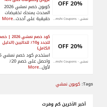
20% OFF
كوبون خصم نمشي 2026
المحدث يمنحك تخفيضات
حقيقية على أحدث
...
More
نمشي - Namshi Coupons
للجدد و10٪ للحاليين (الدليل
20% OFF
الكامل)
استخ
واحصل على خصم 20٪
نمشي - Namshi Coupons
لأول
...
More
Tags:
كوبون نمشي
أخبر الآخرين كم وفرت