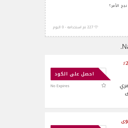
جح الأمر؟
227 تم استخدامه - 0 اليوم
كود نمشي الحصري | خصم 20٪
D06
احصل على الكود
صري
No Expires
ى
202 | أقوى