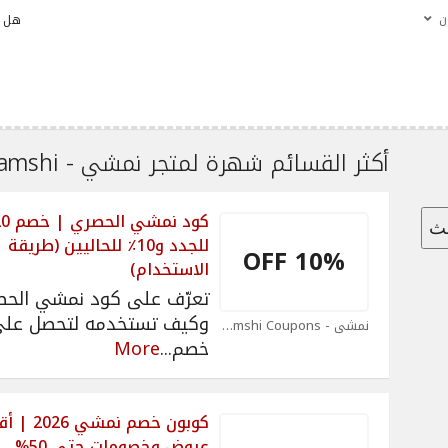
ن
هل ن
أكثر القسائم شهرة لمتجر نمشي - Namshi.
حث
للجدد و10٪ للحاليين (طريقة
10% OFF
الاستخدام)
تعرّف على كود نمشي الح
وكيف تستخدمه لتحصل عل
نمشي - Namshi Coupons
خصم
...
More
كوبون خصم نمشي 6
عروض وخصومات حتى 50%