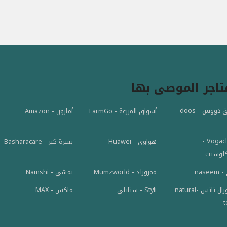
تاجر الموصى بها
تطبيق دووس - doos
أسواق المزرعة - FarmGo
أمازون - Amazon
Vogacloset -
هواوى - Huawei
بشرة كير - Basharacare
كلوسيت
nase
ممزورلد - Mumzworld
نمشي - Namshi
ناتشورال تاتش -natural
Styli - ستايلي
ماكس - MAX
t