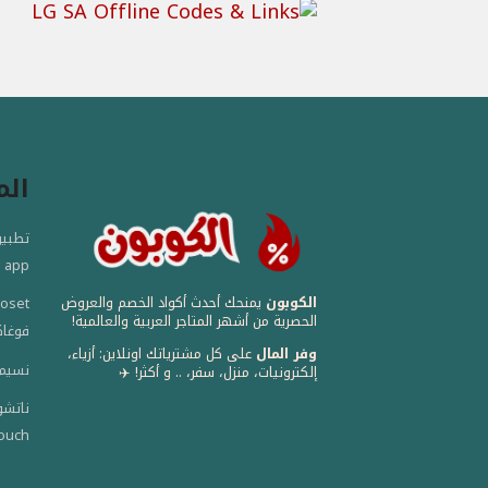
الم
app
الكوبون
يمنحك أحدث أكواد الخصم والعروض
الحصرية من أشهر المتاجر العربية والعالمية! ️
فوغا
وفر المال
على كل مشترياتك اونلاين: أزياء،
نسيم - em
إلكترونيات، منزل، سفر، .. و أكثر! ✈️
ouch