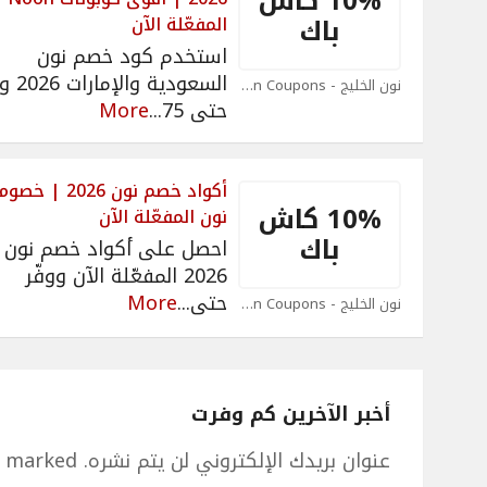
10% كاش
باك
المفعّلة الآن
استخدم كود خصم نون
السعودية و
نون الخليج - Noon Coupons
حتى 75
...
More
أكواد خصم نون 2026 | 
10% كاش
نون المفعّلة الآن
باك
احصل على أكواد خصم نون
2026 المفعّلة الآن ووفّر
حتى
...
More
نون الخليج - Noon Coupons
أخبر الآخرين كم وفرت
عنوان بريدك الإلكتروني لن يتم نشره.
e marked