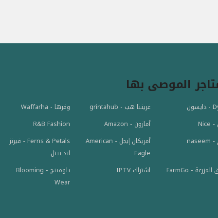
تاجر الموصى بها
يسون
غرينتا هب - grintahub
وفرها - Waffarha
Nice
أمازون - Amazon
R&B Fashion
أمريكان إيجل - American
Ferns & Petals - فيرنز
nase
Eagle
اند بيتل
بلومينج - Blooming
لمزرعة - FarmGo
اشتراك IPTV
Wear