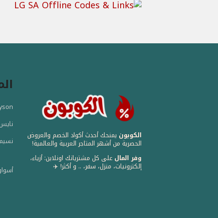
الم
Dyson - دا
نايس - 
الكوبون
يمنحك أحدث أكواد الخصم والعروض
نسيم - em
الحصرية من أشهر المتاجر العربية والعالمية! ️
وفر المال
على كل مشترياتك اونلاين: أزياء،
إلكترونيات، منزل، سفر، .. و أكثر! ✈️
أسواق ا