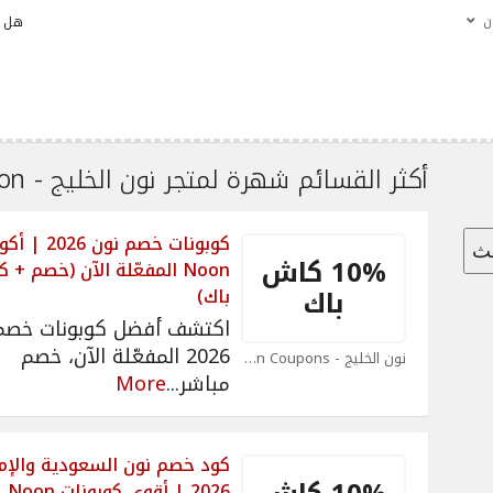
ن
هل ن
أكثر القسائم شهرة لمتجر نون الخليج - Noon.
كوبونات خصم نون 2026 
حث
10% كاش
Noon المفعّلة الآن (خصم +
باك
باك)
اكتشف أفضل كوبونات خصم
2026 المفعّلة الآن، خصم
نون الخليج - Noon Coupons
مباشر
...
More
كود خصم نون السعودية والإما
2026 | أقوى كوبونات Noon