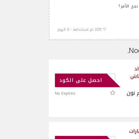
جح الأمر؟
209 تم استخدامه - 0 اليوم
| أكواد
 كاش
QAT49
احصل على الكود
 نون
No Expires
رات