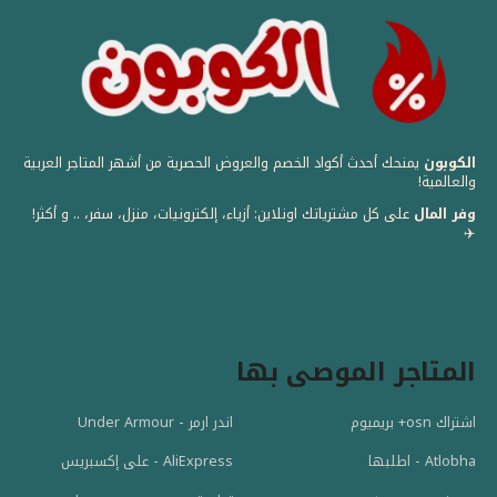
الكوبون
يمنحك أحدث أكواد الخصم والعروض الحصرية من أشهر المتاجر العربية
والعالمية! ️
وفر المال
على كل مشترياتك اونلاين: أزياء، إلكترونيات، منزل، سفر، .. و أكثر!
✈️
المتاجر الموصى بها
اشتراك osn+ بريميوم
اندر ارمر - Under Armour
Atlobha - اطلبها
AliExpress - على إكسبريس