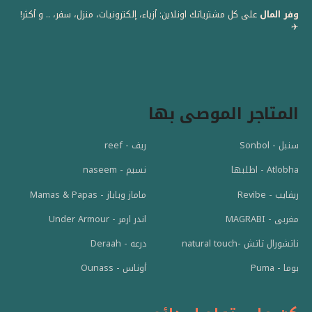
وفر المال
على كل مشترياتك اونلاين: أزياء، إلكترونيات، منزل، سفر، .. و أكثر!
✈️
المتاجر الموصى بها
سنبل - Sonbol
ريف - reef
Atlobha - اطلبها
نسيم - naseem
ريفايب - Revibe
ماماز وباباز - Mamas & Papas
مغربى - MAGRABI
اندر ارمر - Under Armour
ناتشورال تاتش -natural touch
درعه - Deraah
بوما - Puma
أوناس - Ounass