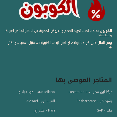
الكوبون
يمنحك أحدث أكواد الخصم والعروض الحصرية من أشهر المتاجر العربية
والعالمية! ️
وفر المال
على كل مشترياتك اونلاين: أزياء، إلكترونيات، منزل، سفر، .. و أكثر!
✈️
المتاجر الموصى بها
ديكاتلون مصر - Decathlon EG
Oud Milano - عود ميلانو
بشرة كير - Basharacare
العيسائى - Alesaei
جاب - GAP
Flyin - فلاي إن