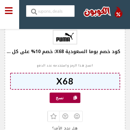
كود خصم بوما السعودية X68: خصم 10% على كل المنتجات
انسخ هذا الرمز واستخدمه عند الدفع
نسخ
هل نجح الأمر؟