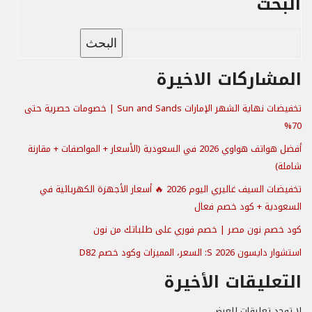
البحث
البحث
المشاركات الاخيرة
تخفيضات نهاية الشهر الإمارات Sun and Sands | خصومات حصرية حتى
70%
أفضل هواتف هواوي 2026 في السعودية (الأسعار + المواصفات + مقارنة
شاملة)
تخفيضات السيف غاليري اليوم 2026 🔥 أسعار الأجهزة الكهربائية في
السعودية + كود خصم فعال
كود خصم نون مصر | خصم فوري على طلباتك من نون
استشوار دايسون S 2026: السعر، المميزات وكود خصم D82
التعليقات الأخيرة
لا توجد تعليقات للعرض.