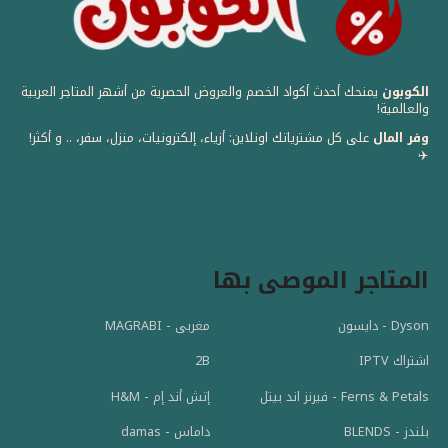
الكوبون
يمنحك أحدث أكواد الخصم والعروض الحصرية من أشهر المتاجر العربية
والعالمية! ️
وفر المال
على كل مشترياتك اونلاين: أزياء، إلكترونيات، منزل، سفر، .. و أكثر!
✈️
المتاجر الموصى بها
Dyson - دايسون
مغربى - MAGRABI
اشتراك IPTV
2B
Ferns & Petals - فيرنز اند بيتل
إتش أند إم - H&M
بلندز - BLENDS
داماس - damas