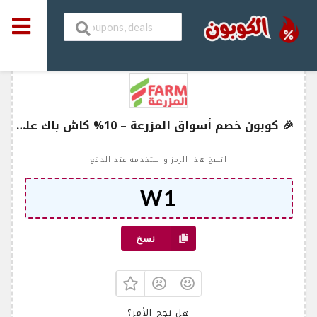
🎉 كوبون خصم أسواق المزرعة – 10% كاش باك على مشترياتك!
انسخ هذا الرمز واستخدمه عند الدفع
نسخ
هل نجح الأمر؟