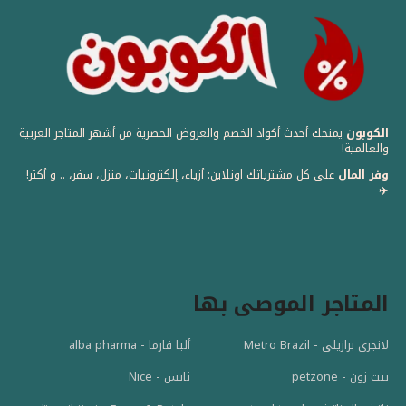
الكوبون
يمنحك أحدث أكواد الخصم والعروض الحصرية من أشهر المتاجر العربية
والعالمية! ️
وفر المال
على كل مشترياتك اونلاين: أزياء، إلكترونيات، منزل، سفر، .. و أكثر!
✈️
المتاجر الموصى بها
لانجري برازيلي - Metro Brazil
ألبا فارما - alba pharma
بيت زون - petzone
نايس - Nice