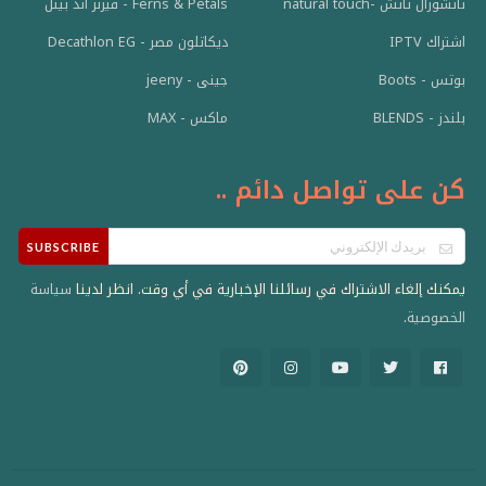
ناتشورال تاتش -natural touch
Ferns & Petals - فيرنز اند بيتل
اشتراك IPTV
ديكاتلون مصر - Decathlon EG
بوتس - Boots
جينى - jeeny
بلندز - BLENDS
ماكس - MAX
كن على تواصل دائم ..
SUBSCRIBE
يمكنك إلغاء الاشتراك في رسائلنا الإخبارية في أي وقت. انظر لدينا
سياسة
.
الخصوصية